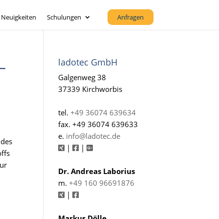
Neuigkeiten
Schulungen
Anfragen
ladotec GmbH
–
Galgenweg 38
37339 Kirchworbis
tel.
+49 36074 639634
fax. +49 36074 639633
e.
info@ladotec.de
 des
|
|
ffs
nur
Dr. Andreas Laborius
m.
+49 160 96691876
|
Markus Dölle