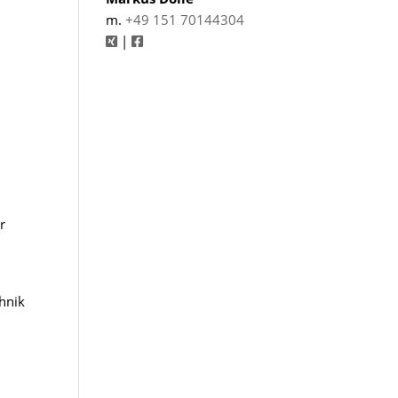
m.
+49 151 70144304
|
r
hnik