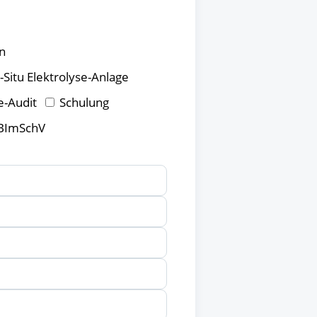
n
n-Situ Elektrolyse-Anlage
e-Audit
Schulung
 BImSchV